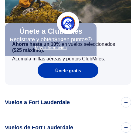
Únete a ClubMiles
Regístrate y obtén
$10
en puntos
Ahorra hasta un 10%
en vuelos seleccionados
Más información
(
$25
máximo)
.
Acumula millas aéreas y puntos ClubMiles.
Únete gratis
Vuelos a Fort Lauderdale
Vuelos de Toronto a Fort Lauderdale
Vuelos de Fort Lauderdale