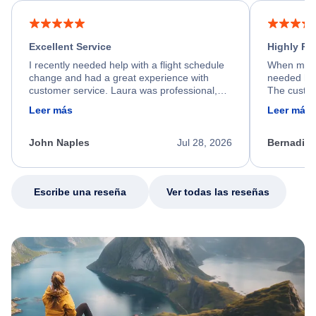
Excellent Service
Highly R
I recently needed help with a flight schedule
When my fl
change and had a great experience with
needed hel
customer service. Laura was professional,
The custom
friendly, and very helpful throughout the
calm, prof
Leer más
Leer más
process. She quickly found a solution and
throughout
kept me informed of the next steps. I truly
alternative
appreciate her excellent service.
necessary f
John Naples
Jul 28, 2026
Bernadine
excellent s
my issue.
Escribe una reseña
Ver todas las reseñas