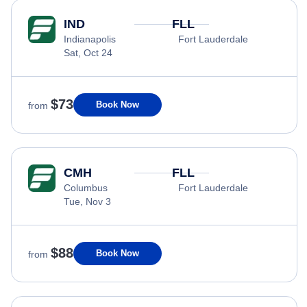
IND
FLL
Indianapolis
Fort Lauderdale
Sat, Oct 24
$73
Book Now
from
CMH
FLL
Columbus
Fort Lauderdale
Tue, Nov 3
$88
Book Now
from