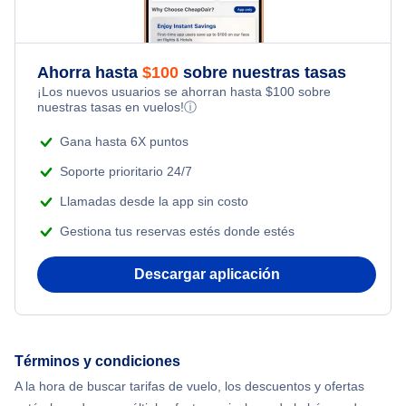
Silver Airways
Bahamasair
Ahorra hasta
$
100
sobre nuestras tasas
¡Los nuevos usuarios se ahorran hasta
$
100
sobre
nuestras tasas en vuelos!
ⓘ
Air Transat
Gana hasta 6X puntos
Soporte prioritario 24/7
Llamadas desde la app sin costo
Gestiona tus reservas estés donde estés
Descargar aplicación
Términos y condiciones
A la hora de buscar tarifas de vuelo, los descuentos y ofertas