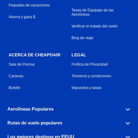
Paquetes de vacaciones
Tasas de Equipaje de las
Aerolíneas
Ahorra y gana $
Verificar el estado del vuelo
Blog de viaje
ACERCA DE CHEAPOAIR
LEGAL
Sala de Prensa
Política de Privacidad
Carreras
Términos y condiciones
Boletín
Impuestos y tasas
Aerolíneas Populares
Rutas de vuelo populares
Explora nuestras opciones de tarifas aéreas baratas por
aerolínea, con más de 500 opciones para elegir.
Los mejores destinos en EEUU